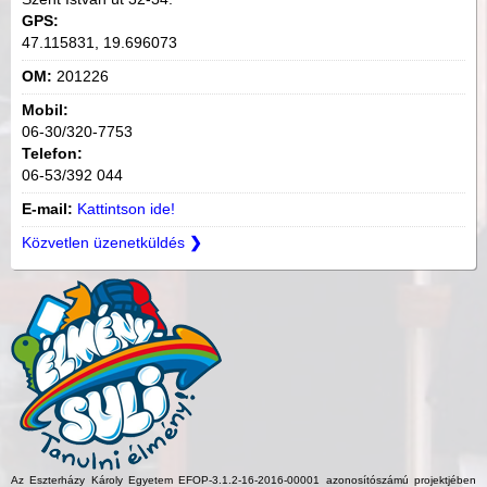
GPS:
47.115831, 19.696073
OM:
201226
Mobil:
06-30/320-7753
Telefon:
06-53/392 044
E-mail:
Kattintson ide!
Közvetlen üzenetküldés
❯
Az Eszterházy Károly Egyetem EFOP-3.1.2-16-2016-00001 azonosítószámú projektjében