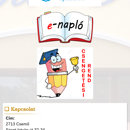
Kapcsolat
Cím:
2713 Csemő
Szent István út 32-34.