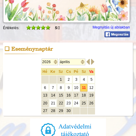
Megnyitás új ablakban
Értékelés:
5
/1
Eseménynaptár


Hé
Ke
Sz
Cs
Pé
Sz
Va
1
2
3
4
5
6
7
8
9
10
11
12
13
14
15
16
17
18
19
20
21
22
23
24
25
26
27
28
29
30