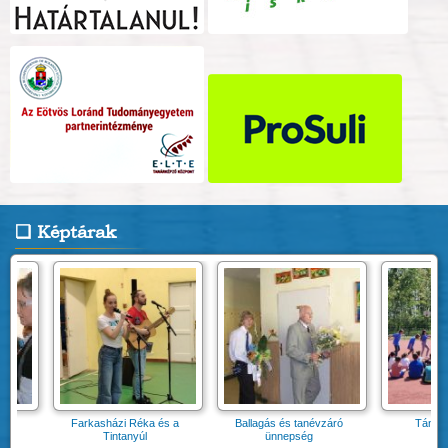
Képtárak
Farkasházi Réka és a
Ballagás és tanévzáró
Tánc világnapj
Tintanyúl
ünnepség