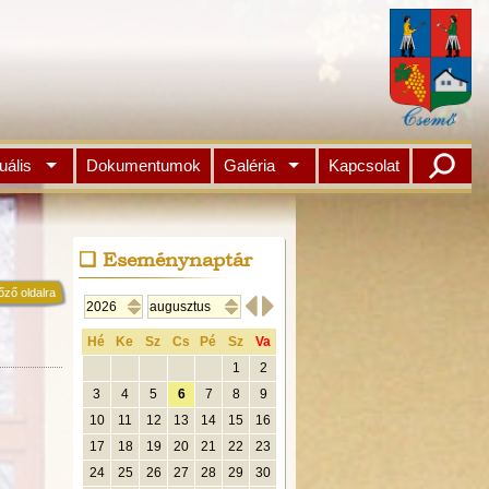
uális
Dokumentumok
Galéria
Kapcsolat
Eseménynaptár
őző oldalra


Hé
Ke
Sz
Cs
Pé
Sz
Va
1
2
3
4
5
6
7
8
9
10
11
12
13
14
15
16
17
18
19
20
21
22
23
24
25
26
27
28
29
30