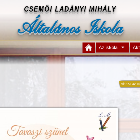
CSEMŐI LADÁNYI MIHÁLY
Általános Iskola
Az iskola
Akt
vissza az el