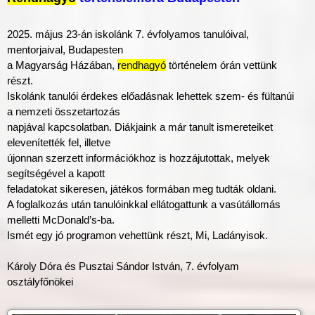
2025. május 23-án iskolánk 7. évfolyamos tanulóival,
mentorjaival, Budapesten
a Magyarság Házában,
rendhagyó
történelem órán vettünk
részt.
Iskolánk tanulói érdekes előadásnak lehettek szem- és fültanúi
a nemzeti összetartozás
napjával kapcsolatban. Diákjaink a már tanult ismereteiket
elevenítették fel, illetve
újonnan szerzett információkhoz is hozzájutottak, melyek
segítségével a kapott
feladatokat sikeresen, játékos formában meg tudták oldani.
A foglalkozás után tanulóinkkal ellátogattunk a vasútállomás
melletti McDonald’s-ba.
Ismét egy jó programon vehettünk részt, Mi, Ladányisok.
Károly Dóra és Pusztai Sándor István, 7. évfolyam
osztályfőnökei