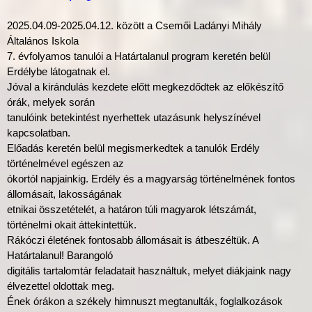
2025.04.09-2025.04.12. között a Csemői Ladányi Mihály
Általános Iskola
7. évfolyamos tanulói a Határtalanul program keretén belül
Erdélybe látogatnak el.
Jóval a kirándulás kezdete előtt megkezdődtek az előkészítő
órák, melyek során
tanulóink betekintést nyerhettek utazásunk helyszínével
kapcsolatban.
Előadás keretén belül megismerkedtek a tanulók Erdély
történelmével egészen az
ókortól napjainkig. Erdély és a magyarság történelmének fontos
állomásait, lakosságának
etnikai összetételét, a határon túli magyarok létszámát,
történelmi okait áttekintettük.
Rákóczi életének fontosabb állomásait is átbeszéltük. A
Határtalanul! Barangoló
digitális tartalomtár feladatait használtuk, melyet diákjaink nagy
élvezettel oldottak meg.
Ének órákon a székely himnuszt megtanulták, foglalkozások