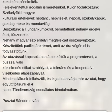
kezdetén elénekelték.
Felelevenítettük irodalmi ismereteinket. Külön foglalkoztunk
Székelyföld magyar
kulturális értékeivel: néptánc, népviselet, népdal, székelykapuk,
gazdag mese és mondavilág.
Beszéltünk a Hungarikumokról, bemutattunk néhány erdélyi
ételt, fűszereket.
Néhány magyar szó erdélyi megfelelőjét összegyűjtöttük.
Készítettünk padlizsánkrémet, amit az óra végén el is
fogyasztottunk.
Az utazással kapcsolatban átbeszéltük a programtervet, a
busszal való
közlekedés etikai szabályait, a toleráns és a kooperatív
viselkedés alapszabályait.
Minden diákunk felkészült, és izgatottan várja már az utat, hogy
együtt töltsünk el 4
napot Tündérország csodálatos birodalmában.
Pusztai Sándor István