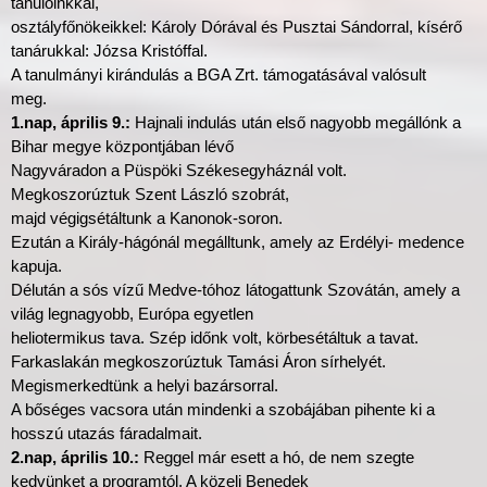
tanulóinkkal,
osztályfőnökeikkel: Károly Dórával és Pusztai Sándorral, kísérő
tanárukkal: Józsa Kristóffal.
A tanulmányi kirándulás a BGA Zrt. támogatásával valósult
meg.
1.nap, április 9.:
Hajnali indulás után első nagyobb megállónk a
Bihar megye központjában lévő
Nagyváradon a Püspöki Székesegyháznál volt.
Megkoszorúztuk Szent László szobrát,
majd végigsétáltunk a Kanonok-soron.
Ezután a Király-hágónál megálltunk, amely az Erdélyi- medence
kapuja.
Délután a sós vízű Medve-tóhoz látogattunk Szovátán, amely a
világ legnagyobb, Európa egyetlen
heliotermikus tava. Szép időnk volt, körbesétáltuk a tavat.
Farkaslakán megkoszorúztuk Tamási Áron sírhelyét.
Megismerkedtünk a helyi bazársorral.
A bőséges vacsora után mindenki a szobájában pihente ki a
hosszú utazás fáradalmait.
2.nap, április 10.:
Reggel már esett a hó, de nem szegte
kedvünket a programtól. A közeli Benedek