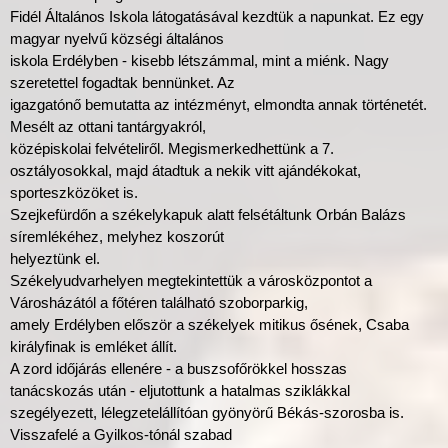
Fidél Általános Iskola látogatásával kezdtük a napunkat. Ez egy
magyar nyelvű községi általános
iskola Erdélyben - kisebb létszámmal, mint a miénk. Nagy
szeretettel fogadtak bennünket. Az
igazgatónő bemutatta az intézményt, elmondta annak történetét.
Mesélt az ottani tantárgyakról,
középiskolai felvételiről. Megismerkedhettünk a 7.
osztályosokkal, majd átadtuk a nekik vitt ajándékokat,
sporteszközöket is.
Szejkefürdőn a székelykapuk alatt felsétáltunk Orbán Balázs
síremlékéhez, melyhez koszorút
helyeztünk el.
Székelyudvarhelyen megtekintettük a városközpontot a
Városházától a főtéren található szoborparkig,
amely Erdélyben először a székelyek mitikus ősének, Csaba
királyfinak is emléket állít.
A zord időjárás ellenére - a buszsofőrökkel hosszas
tanácskozás után - eljutottunk a hatalmas sziklákkal
szegélyezett, lélegzetelállítóan gyönyörű Békás-szorosba is.
Visszafelé a Gyilkos-tónál szabad