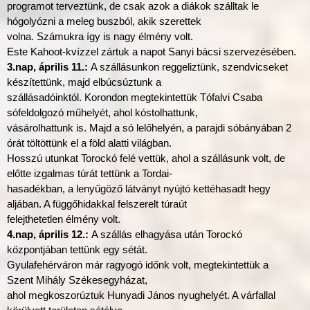
programot terveztünk, de csak azok a diákok szálltak le
hógolyózni a meleg buszból, akik szerettek
volna. Számukra így is nagy élmény volt.
Este Kahoot-kvízzel zártuk a napot Sanyi bácsi szervezésében.
3.nap, április 11.:
A szállásunkon reggeliztünk, szendvicseket
készítettünk, majd elbúcsúztunk a
szállásadóinktól. Korondon megtekintettük Tófalvi Csaba
sófeldolgozó műhelyét, ahol kóstolhattunk,
vásárolhattunk is. Majd a só lelőhelyén, a parajdi sóbányában 2
órát töltöttünk el a föld alatti világban.
Hosszú utunkat Torockó felé vettük, ahol a szállásunk volt, de
előtte izgalmas túrát tettünk a Tordai-
hasadékban, a lenyűgöző látványt nyújtó kettéhasadt hegy
aljában. A függőhidakkal felszerelt túraút
felejthetetlen élmény volt.
4.nap, április 12.:
A szállás elhagyása után Torockó
központjában tettünk egy sétát.
Gyulafehérváron már ragyogó időnk volt, megtekintettük a
Szent Mihály Székesegyházat,
ahol megkoszorúztuk Hunyadi János nyughelyét. A várfallal