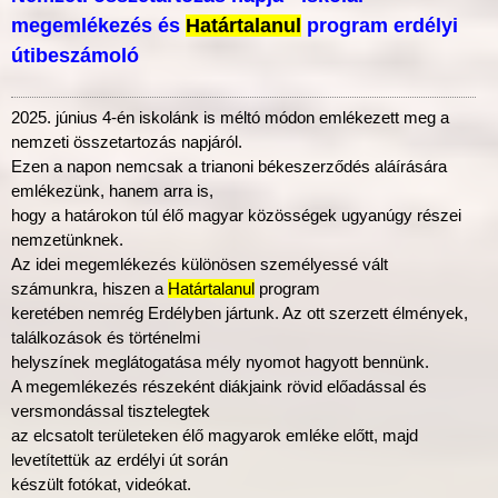
megemlékezés és
Határtalanul
program erdélyi
útibeszámoló
2025. június 4-én iskolánk is méltó módon emlékezett meg a
nemzeti összetartozás napjáról.
Ezen a napon nemcsak a trianoni békeszerződés aláírására
emlékezünk, hanem arra is,
hogy a határokon túl élő magyar közösségek ugyanúgy részei
nemzetünknek.
Az idei megemlékezés különösen személyessé vált
számunkra, hiszen a
Határtalanul
program
keretében nemrég Erdélyben jártunk. Az ott szerzett élmények,
találkozások és történelmi
helyszínek meglátogatása mély nyomot hagyott bennünk.
A megemlékezés részeként diákjaink rövid előadással és
versmondással tisztelegtek
az elcsatolt területeken élő magyarok emléke előtt, majd
levetítettük az erdélyi út során
készült fotókat, videókat.