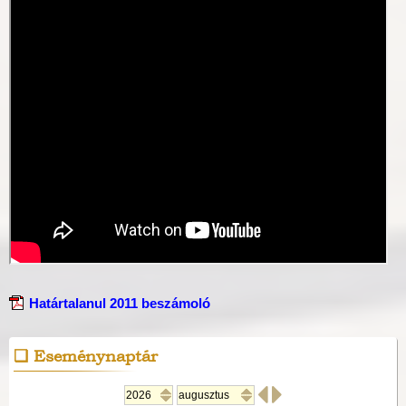
Határtalanul 2011 beszámoló
Eseménynaptár

