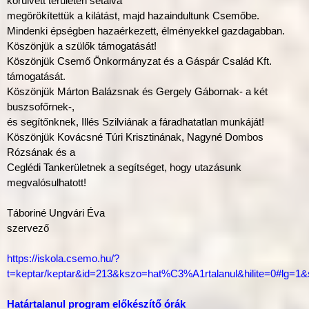
körülvett területen sétálva
megörökítettük a kilátást, majd hazaindultunk Csemőbe.
Mindenki épségben hazaérkezett, élményekkel gazdagabban.
Köszönjük a szülők támogatását!
Köszönjük Csemő Önkormányzat és a Gáspár Család Kft.
támogatását.
Köszönjük Márton Balázsnak és Gergely Gábornak- a két
buszsofőrnek-,
és segítőnknek, Illés Szilviának a fáradhatatlan munkáját!
Köszönjük Kovácsné Túri Krisztinának, Nagyné Dombos
Rózsának és a
Ceglédi Tankerületnek a segítséget, hogy utazásunk
megvalósulhatott!
Táboriné Ungvári Éva
szervező
https://iskola.csemo.hu/?
t=keptar/keptar&id=213&kszo=hat%C3%A1rtalanul&hilite=0#lg=1&
Határtalanul program előkészítő órák