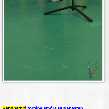
Rendhagyó
történelemóra Budapesten