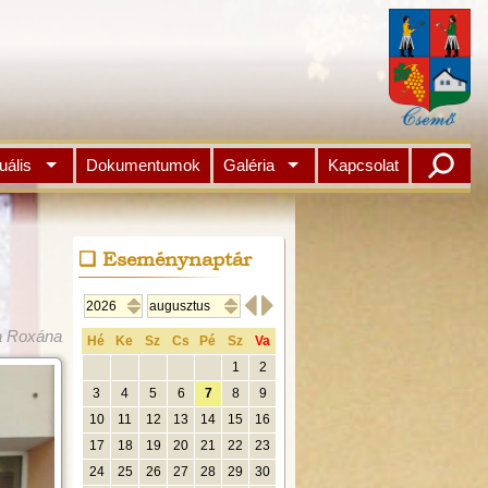
uális
Dokumentumok
Galéria
Kapcsolat
Eseménynaptár


na Roxána
Hé
Ke
Sz
Cs
Pé
Sz
Va
1
2
3
4
5
6
7
8
9
10
11
12
13
14
15
16
17
18
19
20
21
22
23
24
25
26
27
28
29
30