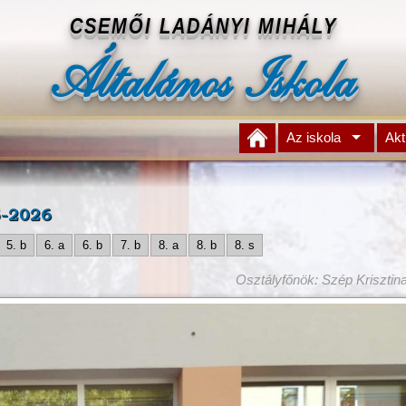
CSEMŐI LADÁNYI MIHÁLY
Általános Iskola
Az iskola
Akt
-2026
5. b
6. a
6. b
7. b
8. a
8. b
8. s
Osztályfőnök: Szép Kriszti