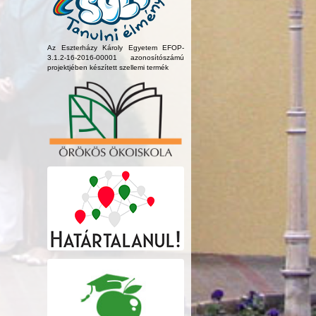
Az Eszterházy Károly Egyetem EFOP-
3.1.2-16-2016-00001 azonosítószámú
projektjében készített szellemi termék