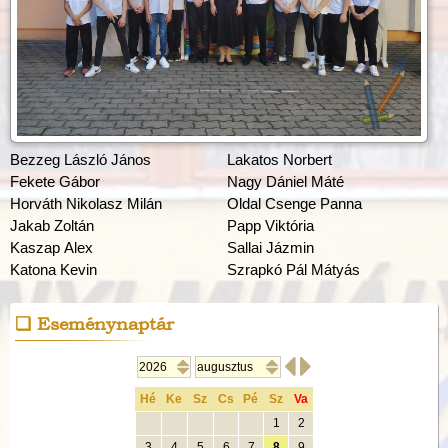
Bezzeg László János
Lakatos Norbert
Fekete Gábor
Nagy Dániel Máté
Horváth Nikolasz Milán
Oldal Csenge Panna
Jakab Zoltán
Papp Viktória
Kaszap Alex
Sallai Jázmin
Katona Kevin
Szrapkó Pál Mátyás
Eseménynaptár


Hé
Ke
Sz
Cs
Pé
Sz
Va
1
2
3
4
5
6
7
8
9