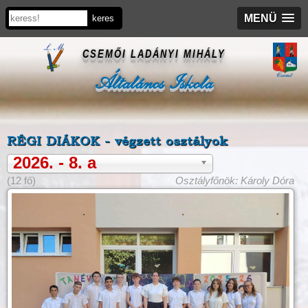
MENÜ
CSEMŐI LADÁNYI MIHÁLY
Általános Iskola
RÉGI DIÁKOK - végzett osztályok
2026. - 8. a
(12 fő)
Osztályfőnök: Károly Dóra