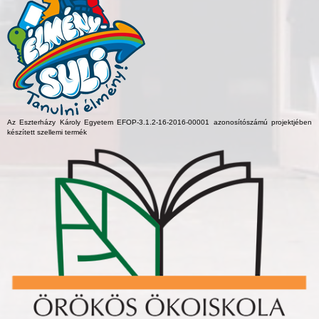
Az Eszterházy Károly Egyetem EFOP-3.1.2-16-2016-00001 azonosítószámú projektjében
készített szellemi termék